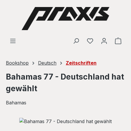
Skip to main content
Shop
Bookshop
Deutsch
Zeitschriften
Bahamas 77 - Deutschland hat
gewählt
Bahamas
Skip image gallery