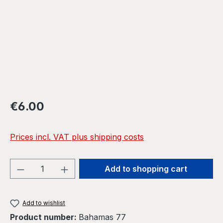
Regular price:
€6.00
Prices incl. VAT plus shipping costs
Product Quantity: Enter the desired amou
Add to shopping cart
Add to wishlist
Product number:
Bahamas 77