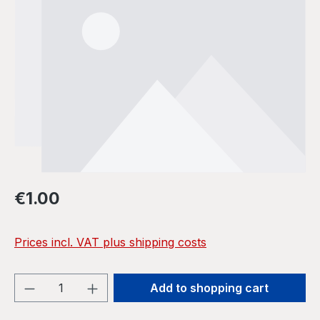
Regular price:
€1.00
Prices incl. VAT plus shipping costs
Product Quantity: Enter the desired amou
Add to shopping cart