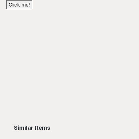
Click me!
Skip product gallery
Similar Items