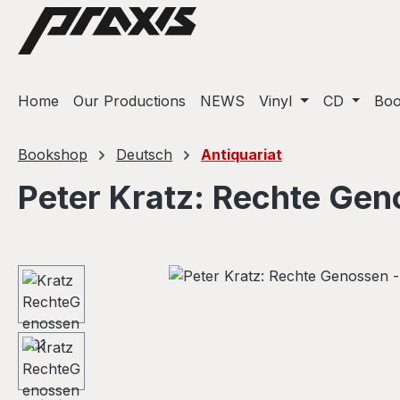
ip to main content
Skip to search
Skip to main navigation
Home
Our Productions
NEWS
Vinyl
CD
Bo
Bookshop
Deutsch
Antiquariat
Peter Kratz: Rechte Ge
Skip image gallery