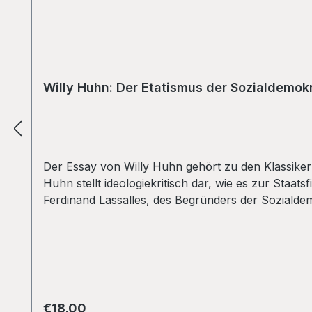
Willy Huhn: Der Etatismus der Sozialdemok
Der Essay von Willy Huhn gehört zu den Klassikern
Huhn stellt ideologiekritisch dar, wie es zur Sta
Ferdinand Lassalles, des Begründers der Sozialdemok
Schlüsselindustrien mißverstand, und greift die Th
staatssozialistische Partei begriffen. Damit bew
und zeigt auf, daß sich alle über die Möglichkeiten
einem Vorwort von Clemens Nachtmann und einem b
den Rätekommunisten der “Roten Kämpfer”, eine de
und war Redakteur der Zeitschrift “pro und contr
Regular price:
€18.00