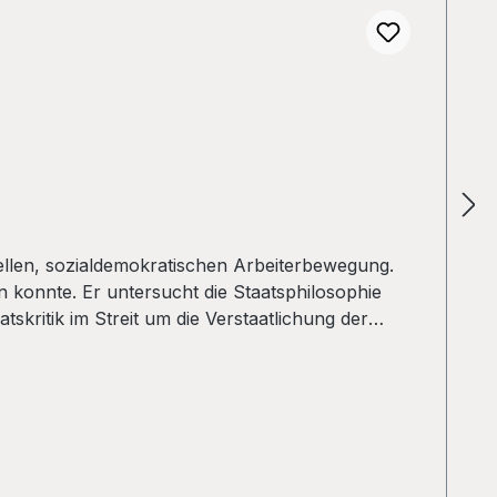
iellen, sozialdemokratischen Arbeiterbewegung.
n konnte. Er untersucht die Staatsphilosophie
tskritik im Streit um die Verstaatlichung der
tie als prinzipiell obrigkeitshörige und
e der “Volks-Partei” des Godesberger Programms
ich irren – auch in der Berliner Republik. Mit
Willy Huhn gehörte in der Weimarer Republik zu
ch 1945 lehrte er an der Berliner Volkshochschule
it Ernest Mandel herausgab. Ausschluß aus der