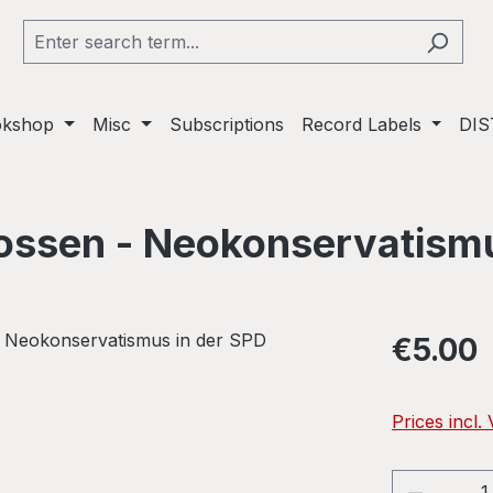
okshop
Misc
Subscriptions
Record Labels
DIS
nossen - Neokonservatismu
Regular pric
€5.00
Prices incl.
Product 