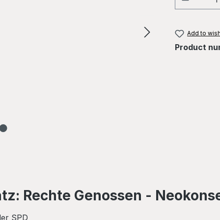
Add to wish
Product nu
atz: Rechte Genossen - Neokons
der SPD