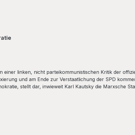
ratie
 einer linken, nicht parteikommunistischen Kritik der offiz
atsfixierung und am Ende zur Verstaatlichung der SPD komme
ratie, stellt dar, inwieweit Karl Kautsky die Marxsche Staa
ese holländischer Rätekommunisten auf, die die Sozialdemokra
egt sich Huhn an den Wurzeln der heutigen Sozialdemokrati
 der SPD, Real- und Reformpolitik treiben zu können, gründl
iographischen Exkurs von Christian Riechers Der Autor: 
r aktivsten Organisationen im Widerstand gegen Hitler. Na
a”, die er bis zum Bruch mit dem Trotzkismus gemeinsam m