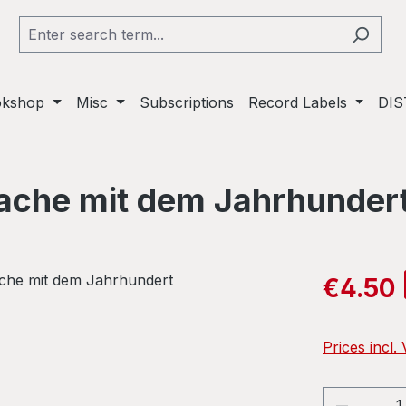
okshop
Misc
Subscriptions
Record Labels
DIS
ache mit dem Jahrhunder
Sale price:
€4.50
Prices incl.
Product 