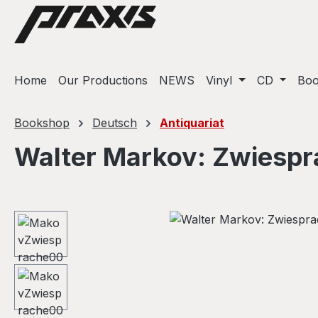
ip to main content
Skip to search
Skip to main navigation
Home
Our Productions
NEWS
Vinyl
CD
Bo
Bookshop
Deutsch
Antiquariat
Walter Markov: Zwiespr
Skip image gallery