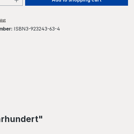
list
mber:
ISBN3-923243-63-4
hrhundert"