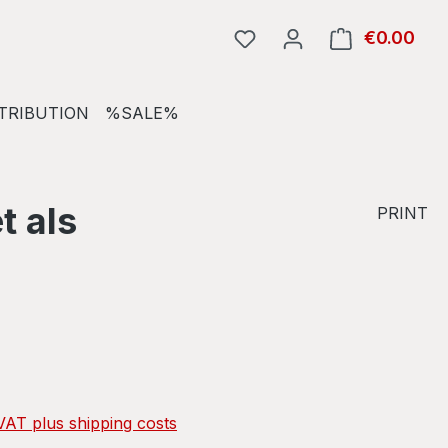
€0.00
Shop
TRIBUTION
%SALE%
t als
PRINT
e:
 VAT plus shipping costs