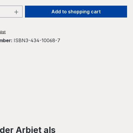
Quantity: Enter the desired amount or 
Add to shopping cart
list
mber:
ISBN3-434-10068-7
der Arbiet als