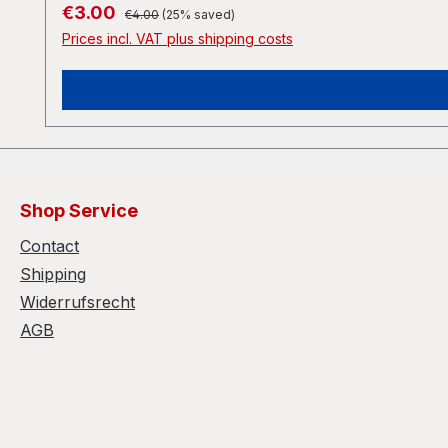
Regular price:
Sale price:
€3.00
€4.00
(25% saved)
Prices incl. VAT plus shipping costs
Shop Service
Contact
Shipping
Widerrufsrecht
AGB