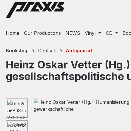
ip to main content
Skip to search
Skip to main navigation
Home
Our Productions
NEWS
Vinyl
CD
Bo
Bookshop
Deutsch
Antiquariat
Heinz Oskar Vetter (Hg.)
gesellschaftspolitische
Skip image gallery