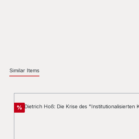
Similar Items
Skip product gallery
Discount
%