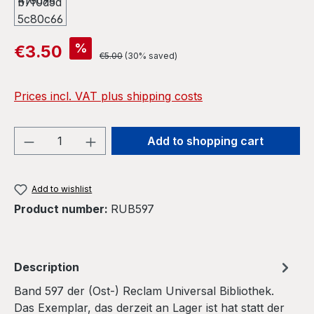
Sale price:
%
€3.50
Regular price:
€5.00
(30% saved)
Prices incl. VAT plus shipping costs
Product Quantity: Enter the desired amou
Add to shopping cart
Add to wishlist
Product number:
RUB597
Description
Band 597 der (Ost-) Reclam Universal Bibliothek.
Das Exemplar, das derzeit an Lager ist hat statt der