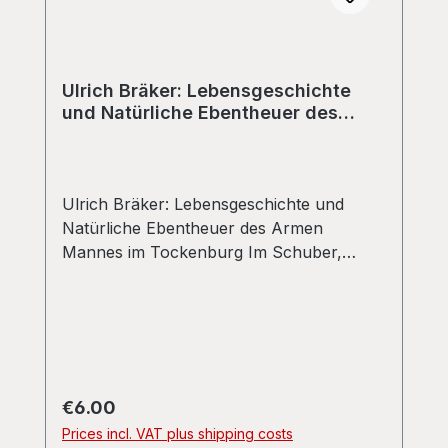
Ulrich Bräker: Lebensgeschichte
und Natürliche Ebentheuer des
Armen Mannes im Tockenburg
Ulrich Bräker: Lebensgeschichte und
Natürliche Ebentheuer des Armen
Mannes im Tockenburg Im Schuber,
Zustand gut bis sehr gut
Regular price:
€6.00
Prices incl. VAT plus shipping costs