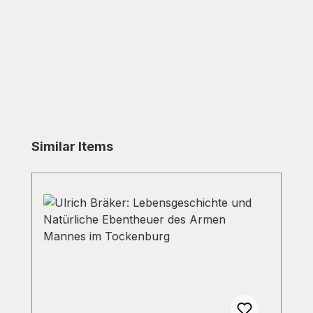
Skip product gallery
Similar Items