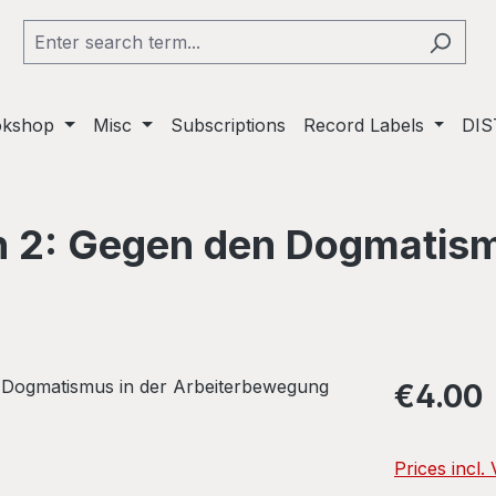
okshop
Misc
Subscriptions
Record Labels
DIS
h 2: Gegen den Dogmatism
Regular pric
€4.00
Prices incl.