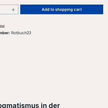
Quantity: Enter the desired amount or 
Add to shopping cart
list
mber:
Rotbuch23
Dogmatismus in der