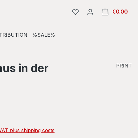
€0.00
Shop
TRIBUTION
%SALE%
us in der
PRINT
e:
 VAT plus shipping costs