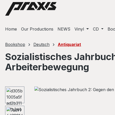
ip to main content
Skip to search
Skip to main navigation
Home
Our Productions
NEWS
Vinyl
CD
Bo
Bookshop
Deutsch
Antiquariat
Sozialistisches Jahrbuc
Arbeiterbewegung
Skip image gallery