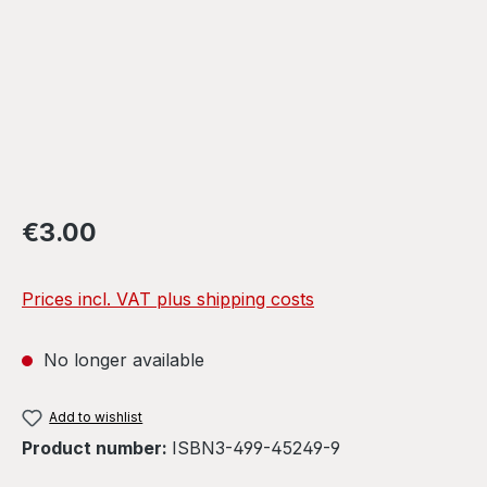
Regular price:
€3.00
Prices incl. VAT plus shipping costs
No longer available
Add to wishlist
Product number:
ISBN3-499-45249-9