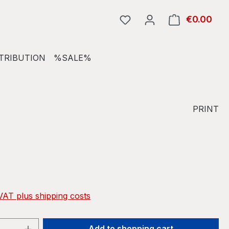
€0.00
Shop
TRIBUTION
%SALE%
PRINT
e:
 VAT plus shipping costs
Quantity: Enter the desired amount or 
Add to shopping cart