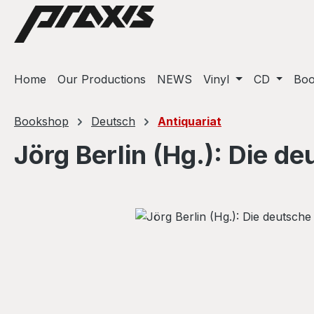
ip to main content
Skip to search
Skip to main navigation
Home
Our Productions
NEWS
Vinyl
CD
Bo
Bookshop
Deutsch
Antiquariat
Jörg Berlin (Hg.): Die d
Skip image gallery