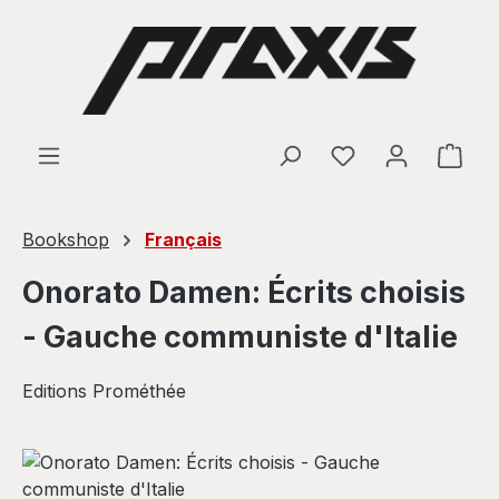
Skip to main content
Shop
Bookshop
Français
Onorato Damen: Écrits choisis
- Gauche communiste d'Italie
Editions Prométhée
Skip image gallery