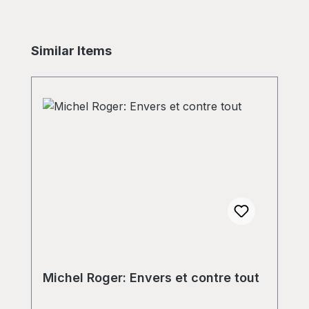
Skip product gallery
Similar Items
Michel Roger: Envers et contre tout