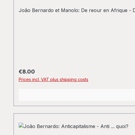
João Bernardo et Manolo: De reour en Afrique - Des
Regular price:
€8.00
Prices incl. VAT plus shipping costs