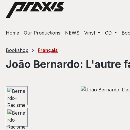
ip to main content
Skip to search
Skip to main navigation
Home
Our Productions
NEWS
Vinyl
CD
Bo
Bookshop
Français
João Bernardo: L'autre 
Skip image gallery