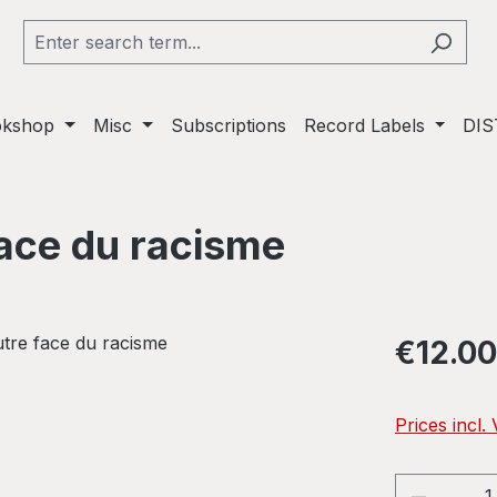
okshop
Misc
Subscriptions
Record Labels
DIS
face du racisme
Regular pric
€12.00
Prices incl.
Product 