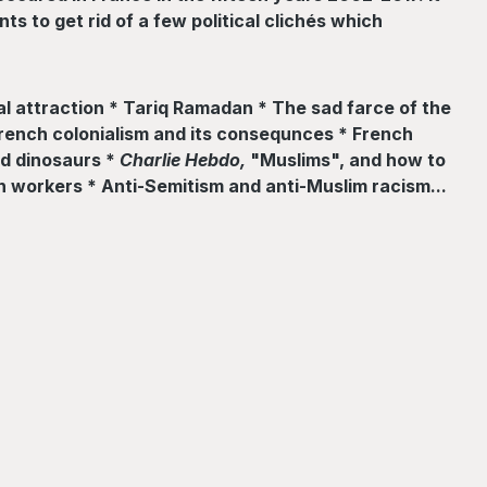
s to get rid of a few political clichés which
al attraction * Tariq Ramadan * The sad farce of the
French colonialism and its consequnces * French
nd dinosaurs *
Charlie Hebdo,
"Muslims", and how to
h workers * Anti-Semitism and anti-Muslim racism...