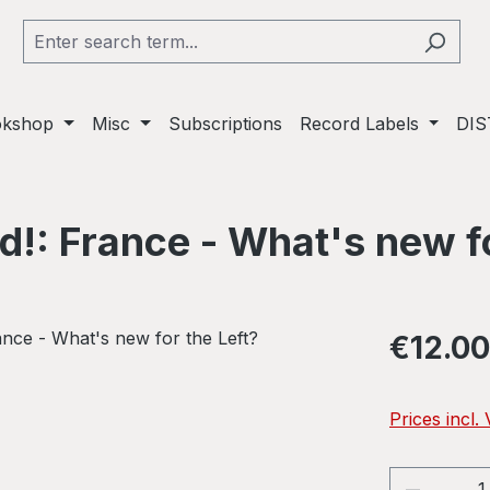
okshop
Misc
Subscriptions
Record Labels
DIS
d!: France - What's new fo
Regular pric
€12.00
Prices incl.
Product 