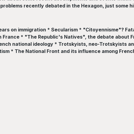
 problems recently debated in the Hexagon, just some hint
 years on immigration * Secularism * "Citoyennisme"? Fat
 in France * "The Republic's Natives", the debate about 
rench national ideology * Trotskyists, neo-Trotskyists a
tism * The National Front and its influence among Frenc