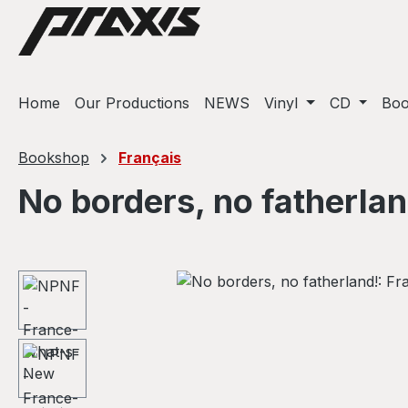
ip to main content
Skip to search
Skip to main navigation
Home
Our Productions
NEWS
Vinyl
CD
Bo
Bookshop
Français
No borders, no fatherlan
Skip image gallery