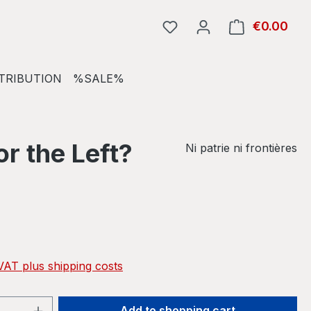
€0.00
Shop
TRIBUTION
%SALE%
r the Left?
Ni patrie ni frontières
e:
 VAT plus shipping costs
Quantity: Enter the desired amount or 
Add to shopping cart