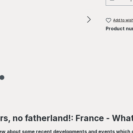
Add to wish
Product nu
s, no fatherland!: France - What
f view about some recent developments and events which o