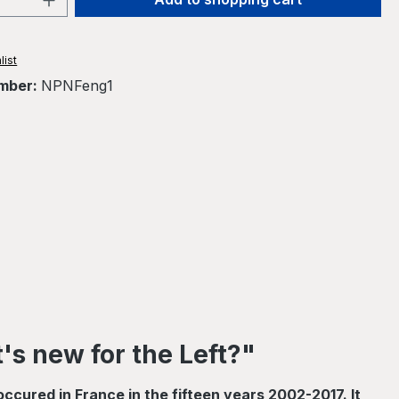
list
mber:
NPNFeng1
's new for the Left?"
ccured in France in the fifteen years 2002-2017. It