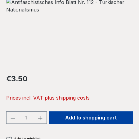
Skip image gallery
Regular price:
€3.50
Prices incl. VAT plus shipping costs
Product Quantity: Enter the desired amou
Add to shopping cart
Add to wishlist