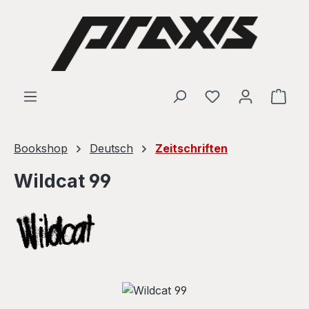
Skip to main content
Shop
Bookshop
Deutsch
Zeitschriften
Wildcat 99
Skip image gallery