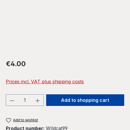
Regular price:
€4.00
Prices incl. VAT plus shipping costs
Product Quantity: Enter the desired amou
Add to shopping cart
Add to wishlist
Product number:
WIldcat99