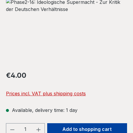
Skip image gallery
Regular price:
€4.00
Prices incl. VAT plus shipping costs
Available, delivery time: 1 day
Product Quantity: Enter the desired amou
Add to shopping cart