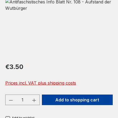
Skip image gallery
Regular price:
€3.50
Prices incl. VAT plus shipping costs
Product Quantity: Enter the desired amou
Add to shopping cart
Add to wishlist