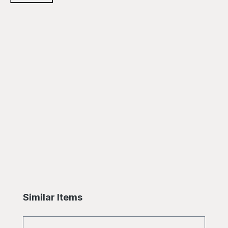
Skip product gallery
Similar Items