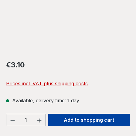
Regular price:
€3.10
Prices incl. VAT plus shipping costs
Available, delivery time: 1 day
Product Quantity: Enter the desired amou
Add to shopping cart