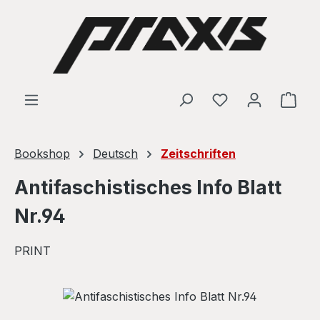
Skip to main content
Shop
Bookshop
Deutsch
Zeitschriften
Antifaschistisches Info Blatt
Nr.94
PRINT
Skip image gallery