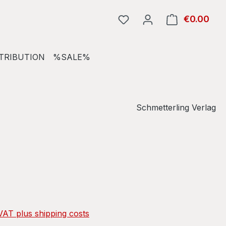
€0.00
Shop
TRIBUTION
%SALE%
Schmetterling Verlag
e:
 VAT plus shipping costs