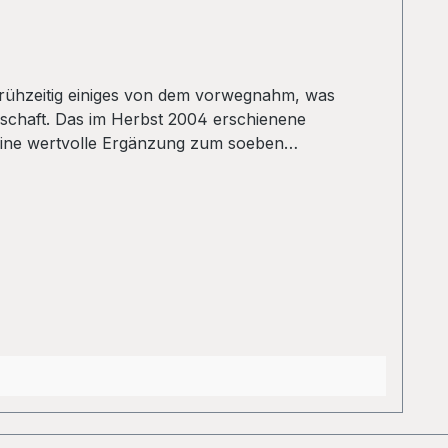
e frühzeitig einiges von dem vorwegnahm, was
llschaft. Das im Herbst 2004 erschienene
n eine wertvolle Ergänzung zum soeben
er Geschichte der Situationistischen