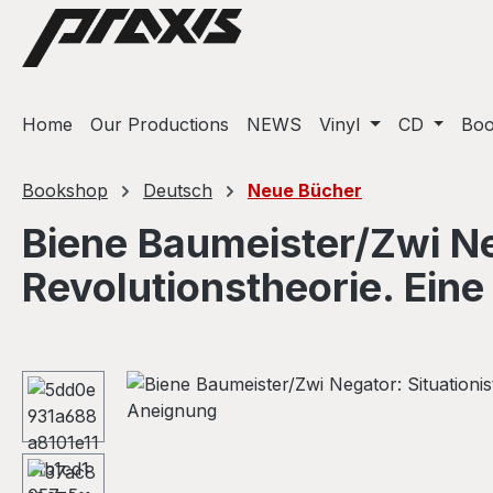
ip to main content
Skip to search
Skip to main navigation
Home
Our Productions
NEWS
Vinyl
CD
Bo
Bookshop
Deutsch
Neue Bücher
Biene Baumeister/Zwi Ne
Revolutionstheorie. Ein
Skip image gallery