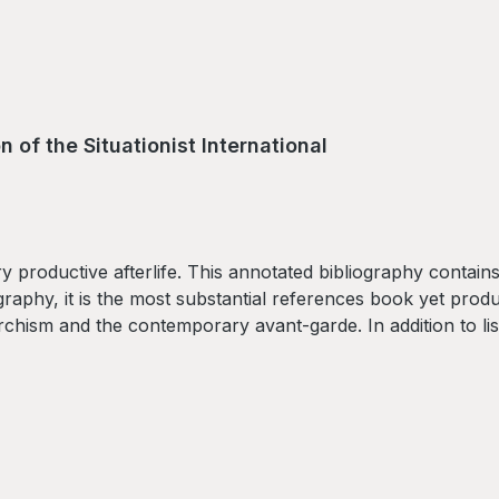
 of the Situationist International
ry productive afterlife. This annotated bibliography contain
ography, it is the most substantial references book yet pro
chism and the contemporary avant-garde. In addition to list
n related groups such as Gruppe Spur, Cobra and Lettrisme.W
ng one of this century's most misunderstood groups.