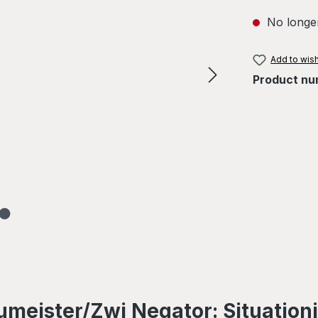
No longer
Add to wish
Product nu
meister/Zwi Negator: Situationi