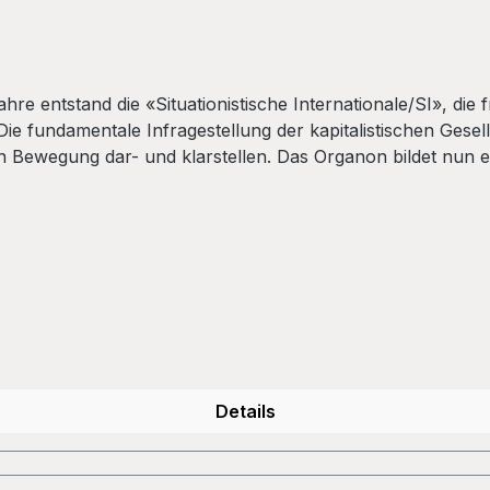
hre entstand die «Situationistische Internationale/SI», di
ie fundamentale Infragestellung der kapitalistischen Gese
chen Bewegung dar- und klarstellen. Das Organon bildet nu
riginaltexten, Anmerkungen und ausführlicher Chronologie d
Details