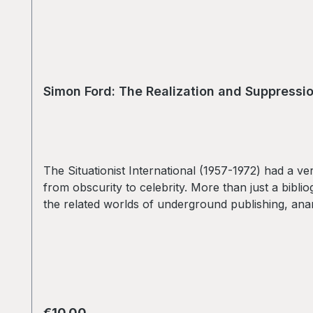
Simon Ford: The Realization and Suppression
The Situationist International (1957-1972) had a ve
from obscurity to celebrity. More than just a bibli
the related worlds of underground publishing, anar
the SI, it is also a rich resource of information o
countless new ways of examining and comprehendi
Regular price:
€10.00