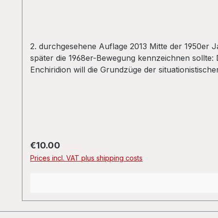
2. durchgesehene Auflage 2013 Mitte der 1950er Ja
später die 1968er-Bewegung kennzeichnen sollte: D
Enchiridion will die Grundzüge der situationistis
erschienenen Enchiridion mit Glossar, Register, O
Internationale.
Regular price:
€10.00
Prices incl. VAT plus shipping costs