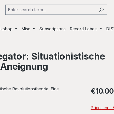
okshop
Misc
Subscriptions
Record Labels
DIS
gator: Situationistische
e Aneignung
Regular pric
€10.00
Prices incl.