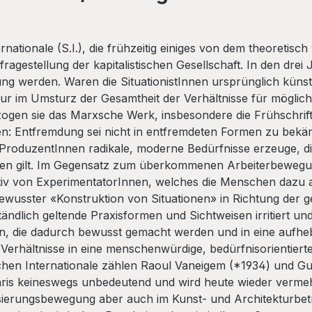
ernationale (S.I.), die frühzeitig einiges von dem theoreti
gestellung der kapitalistischen Gesellschaft. In den drei 
gung werden.
Waren die SituationistInnen ursprünglich künstl
nur im Umsturz der Gesamtheit der Verhältnisse für möglich
gen sie das Marxsche Werk, insbesondere die Frühschriften
: Entfremdung sei nicht in entfremdeten Formen zu bekämpf
n ProduzentInnen radikale, moderne Bedürfnisse erzeuge, d
chen gilt. Im Gegensatz zum überkommenen Arbeiterbewegung
tiv von ExperimentatorInnen, welches die Menschen dazu an
wusster «Konstruktion von Situationen» in Richtung der ge
ständlich geltende Praxisformen und Sichtweisen irritiert 
rn, die dadurch bewusst gemacht werden und in eine aufh
 Verhältnisse in eine menschenwürdige, bedürfnisorientiert
schen Internationale zählen Raoul Vaneigem (*1934) und G
Paris keineswegs unbedeutend und wird heute wieder vermeh
alisierungsbewegung aber auch im Kunst- und Architekturb