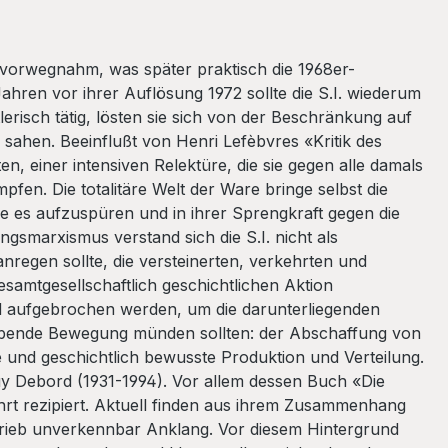
sch vorwegnahm, was später praktisch die 1968er-
Jahren vor ihrer Auflösung 1972 sollte die S.I. wiederum
erisch tätig, lösten sie sich von der Beschränkung auf
 sahen. Beeinflußt von Henri Lefèbvres «Kritik des
, einer intensiven Relektüre, die sie gegen alle damals
en. Die totalitäre Welt der Ware bringe selbst die
ie es aufzuspüren und in ihrer Sprengkraft gegen die
smarxismus verstand sich die S.I. nicht als
regen sollte, die versteinerten, verkehrten und
samtgesellschaftlich geschichtlichen Aktion
und aufgebrochen werden, um die darunterliegenden
ebende Bewegung münden sollten: der Abschaffung von
e und geschichtlich bewusste Produktion und Verteilung.
uy Debord (1931-1994). Vor allem dessen Buch «Die
rt rezipiert. Aktuell finden aus ihrem Zusammenhang
etrieb unverkennbar Anklang. Vor diesem Hintergrund