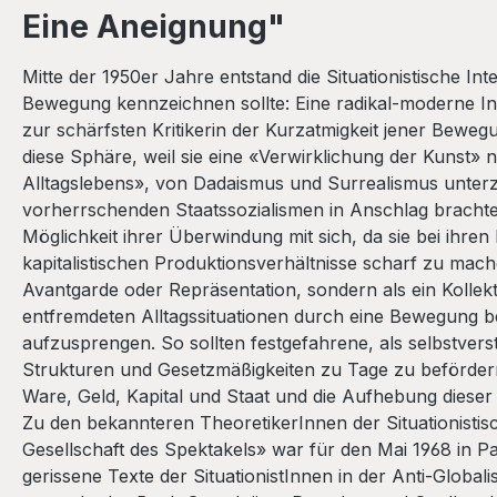
Eine Aneignung"
Mitte der 1950er Jahre entstand die Situationistische Int
Bewegung kennzeichnen sollte: Eine radikal-moderne Infra
zur schärfsten Kritikerin der Kurzatmigkeit jener Bewe
diese Sphäre, weil sie eine «Verwirklichung der Kunst» 
Alltagslebens», von Dadaismus und Surrealismus unterzo
vorherrschenden Staatssozialismen in Anschlag brachten
Möglichkeit ihrer Überwindung mit sich, da sie bei ihre
kapitalistischen Produktionsverhältnisse scharf zu ma
Avantgarde oder Repräsentation, sondern als ein Kollek
entfremdeten Alltagssituationen durch eine Bewegung be
aufzusprengen. So sollten festgefahrene, als selbstver
Strukturen und Gesetzmäßigkeiten zu Tage zu beförde
Ware, Geld, Kapital und Staat und die Aufhebung dieser
Zu den bekannteren TheoretikerInnen der Situationisti
Gesellschaft des Spektakels» war für den Mai 1968 in 
gerissene Texte der SituationistInnen in der Anti-Glob