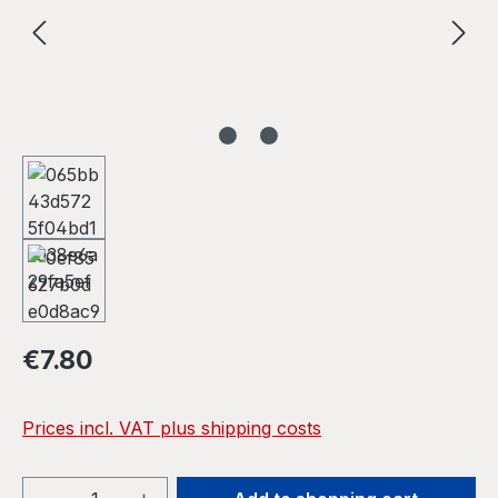
Regular price:
€7.80
Prices incl. VAT plus shipping costs
Product Quantity: Enter the desired amou