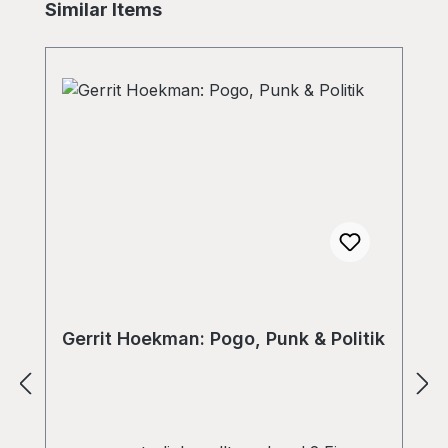
Skip product gallery
Similar Items
Gerrit Hoekman: Pogo, Punk & Politik