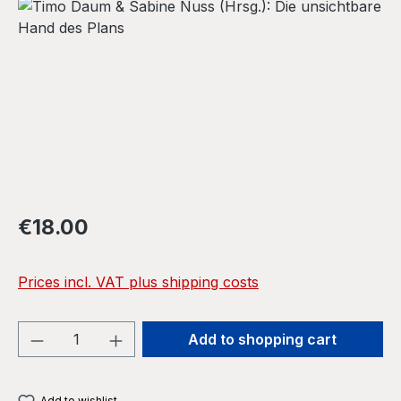
Skip image gallery
Regular price:
€18.00
Prices incl. VAT plus shipping costs
Product Quantity: Enter the desired amou
Add to shopping cart
Add to wishlist