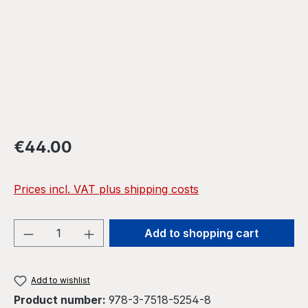
Regular price:
€44.00
Prices incl. VAT plus shipping costs
Product Quantity: Enter the desired amou
Add to shopping cart
Add to wishlist
Product number:
978-3-7518-5254-8