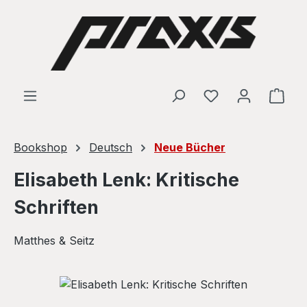
Skip to main content
Shop
Bookshop
Deutsch
Neue Bücher
Elisabeth Lenk: Kritische
Schriften
Matthes & Seitz
Skip image gallery